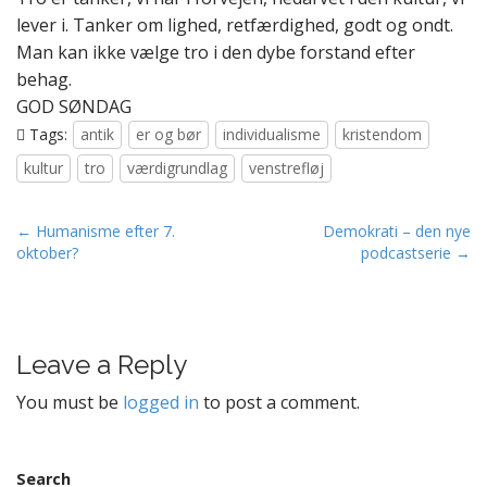
lever i. Tanker om lighed, retfærdighed, godt og ondt.
Man kan ikke vælge tro i den dybe forstand efter
behag.
GOD SØNDAG
Tags:
antik
er og bør
individualisme
kristendom
kultur
tro
værdigrundlag
venstrefløj
P
← Humanisme efter 7.
Demokrati – den nye
oktober?
podcastserie →
o
s
t
n
Leave a Reply
a
v
You must be
logged in
to post a comment.
i
g
Search