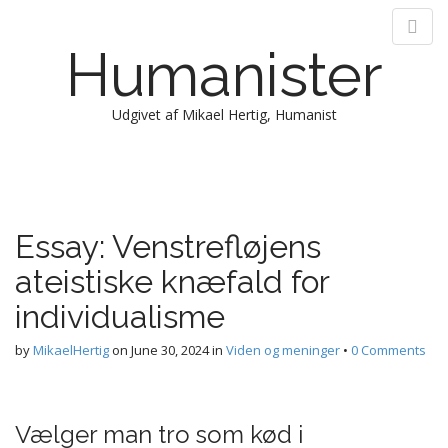
Humanister
Udgivet af Mikael Hertig, Humanist
M
S
k
a
i
i
p
n
Essay: Venstrefløjens
t
m
o
ateistiske knæfald for
e
c
n
o
individualisme
n
u
t
by
MikaelHertig
on
June 30, 2024
in
Viden og meninger
•
0 Comments
e
n
t
Vælger man tro som kød i