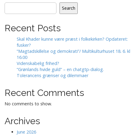
a
t
Search
i
o
Recent Posts
n
Skal Khader kunne være præst i folkekirken? Opdateret:
fusker?
“Magtadskillelse og demokrati”/ Multikulturhuset 18. 6. kl
16.00
Videnskabelig frihed?
“Grønlands hvide guld” – en chatgtp-dialog.
Tolerancens grænser og dilemmaer
Recent Comments
No comments to show.
Archives
June 2026