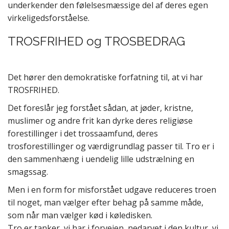
underkender den følelsesmæssige del af deres egen
virkeligedsforståelse.
TROSFRIHED og TROSBEDRAG
Det hører den demokratiske forfatning til, at vi har
TROSFRIHED.
Det foreslår jeg forstået sådan, at jøder, kristne,
muslimer og andre frit kan dyrke deres religiøse
forestillinger i det trossaamfund, deres
trosforestillinger og værdigrundlag passer til. Tro er i
den sammenhæng i uendelig lille udstrælning en
smagssag.
Men i en form for misforstået udgave reduceres troen
til noget, man vælger efter behag på samme måde,
som når man vælger kød i køledisken.
Tro er tanker, vi har i forvejen, nedarvet i den kultur, vi