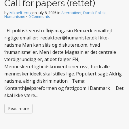
Call for papers (rettet)
by
MikaelHertig
on
July 8, 2025
in
Alternativet
,
Dansk Politik
,
Humanisme
•
0 Comments
Et politisk venstrefløjsmagasin Bemærk emailfejl
rigtige email er: redaktoer@humanister.dk Ikke-
racisme Man kan slås og diskutere,om, hvad
‘humanisme’ er. Men i dette Magasin er det centrale
værdigrundlag er, at det følger FN,
Menneskerettighedskonventioner osv., fordi alle
mennesker ideelt skal stilles lige. Populært sagt: Aldrig
racisme. aldrig diskrimination. Tema:
Kontanthjælpsreformen og fattigdom i Danmark Det
skal ikke være…
Read more