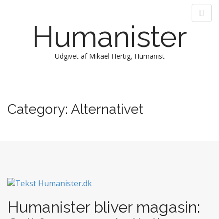
Humanister
Udgivet af Mikael Hertig, Humanist
M
S
k
a
i
i
Category:
Alternativet
p
n
t
m
o
e
c
n
o
n
u
t
e
n
Humanister bliver magasin:
t