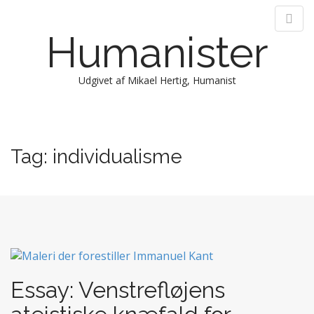
Humanister
Udgivet af Mikael Hertig, Humanist
M
S
k
a
i
i
Tag:
individualisme
p
n
t
m
o
e
c
n
o
n
u
t
e
n
Essay: Venstrefløjens
t