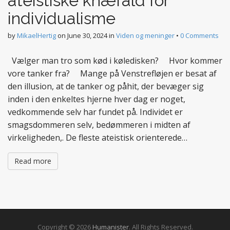
ateistiske knæfald for
individualisme
by
MikaelHertig
on
June 30, 2024
in
Viden og meninger
•
0 Comments
Vælger man tro som kød i køledisken? Hvor kommer
vore tanker fra? Mange på Venstrefløjen er besat af
den illusion, at de tanker og påhit, der bevæger sig
inden i den enkeltes hjerne hver dag er noget,
vedkommende selv har fundet på. Individet er
smagsdommeren selv, bedømmeren i midten af
virkeligheden,. De fleste ateistisk orienterede…
Read more
Copyright © 2026
Humanister
. All Rights Reserved.