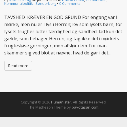
Kommunalpolitik i Sønderborg
•
0 Comments
TAVSHED KRÆVER EN GOD GRUND For engang var I
mørke, men nu er I lys i Herren; lev som lysets børn, for
lysets frugt er lutter færdighed og sandhed; lad kun det
gælde, som behager Herren, og tag ikke del i mørkets
frugtesløse gerninger, men afslør dem. For man
skammer sig ved blot at nævne, hvad de gør i det…
Read more
Copyright © 2026
Humanister
. All Rights Reserved.
The Matheson Theme by
bavotasan.com
.