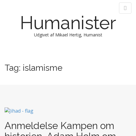
Humanister
Udgivet af Mikael Hertig, Humanist
M
S
k
a
i
i
Tag:
islamisme
p
n
t
m
o
e
c
n
o
n
u
t
e
n
Anmeldelse Kampen om
t