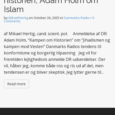
historien, Adam Holm om
Islam
by
MikaelHertig
on
October 26, 2025
in
Danmarks Radio
•
0
Comments
af Mikael Hertig, cand. scient. pol. Anmeldelse af DR:
Adam Holm, “Kampen om Historien” om “Jihadismen og
kampen mod Vesten” Danmarks Radios tendens til
konformisme og borgerlig tilpasning Jeg vil for
fremtiden lejlighedsvis anmelde DR-udsendelser. Der
vil, håber jeg, komme både ros og ris ud af det, men
tendensen er og bliver skeptisk. Jeg lytter gerne til…
Read more