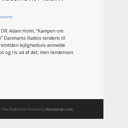
mments
 af DR: Adam Holm, “Kampen om
” Danmarks Radios tendens til
remtiden lejlighedsvis anmelde
os og ris ud af det, men tendensen
The Matheson Theme by
bavotasan.com
.