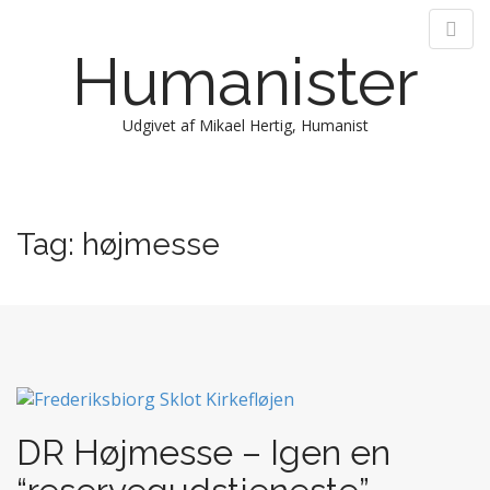
Humanister
Udgivet af Mikael Hertig, Humanist
M
S
k
a
i
i
Tag:
højmesse
p
n
t
m
o
e
c
n
o
n
u
t
e
n
DR Højmesse – Igen en
t