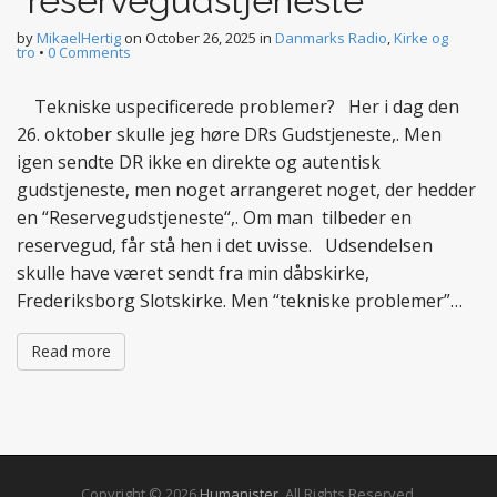
“reservegudstjeneste”
by
MikaelHertig
on
October 26, 2025
in
Danmarks Radio
,
Kirke og
tro
•
0 Comments
Tekniske uspecificerede problemer? Her i dag den
26. oktober skulle jeg høre DRs Gudstjeneste,. Men
igen sendte DR ikke en direkte og autentisk
gudstjeneste, men noget arrangeret noget, der hedder
en “Reservegudstjeneste“,. Om man tilbeder en
reservegud, får stå hen i det uvisse. Udsendelsen
skulle have været sendt fra min dåbskirke,
Frederiksborg Slotskirke. Men “tekniske problemer”…
Read more
Copyright © 2026
Humanister
. All Rights Reserved.