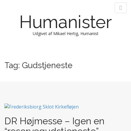
Humanister
Udgivet af Mikael Hertig, Humanist
M
S
k
a
i
i
Tag:
Gudstjeneste
p
n
t
m
o
e
c
n
o
n
u
t
e
n
DR Højmesse – Igen en
t