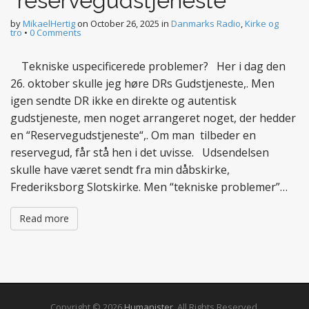
“reservegudstjeneste”
by
MikaelHertig
on
October 26, 2025
in
Danmarks Radio
,
Kirke og
tro
•
0 Comments
Tekniske uspecificerede problemer? Her i dag den
26. oktober skulle jeg høre DRs Gudstjeneste,. Men
igen sendte DR ikke en direkte og autentisk
gudstjeneste, men noget arrangeret noget, der hedder
en “Reservegudstjeneste“,. Om man tilbeder en
reservegud, får stå hen i det uvisse. Udsendelsen
skulle have været sendt fra min dåbskirke,
Frederiksborg Slotskirke. Men “tekniske problemer”…
Read more
Copyright © 2026
Humanister
. All Rights Reserved.