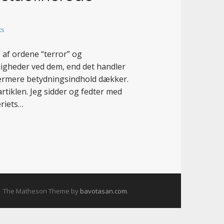
ts
af ordene “terror” og
igheder ved dem, end det handler
nærmere betydningsindhold dækker.
 artiklen. Jeg sidder og fedter med
riets…
The Matheson Theme by
bavotasan.com
.