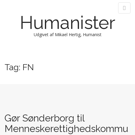
Humanister
Udgivet af Mikael Hertig, Humanist
M
S
k
a
i
i
Tag:
FN
p
n
t
m
o
e
c
n
o
n
u
t
e
Gør Sønderborg til
n
t
Menneskerettighedskommu